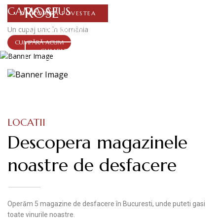
ROSE
GAMA APUS
DESCOPERĂ POVESTEA
Rose day all day
Un cupaj unic în România
CUMPĂRĂ ACUM
CUMPARA ACUM
LOCATII
Descopera magazinele
noastre de desfacere
Operăm 5 magazine de desfacere în Bucuresti, unde puteti gasi
toate vinurile noastre.