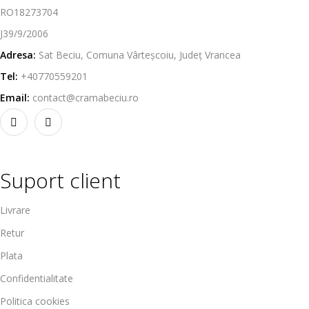
RO18273704
J39/9/2006
Adresa:
Sat Beciu, Comuna Vârteșcoiu, Județ Vrancea
Tel:
+40770559201
Email:
contact@cramabeciu.ro
Suport client
Livrare
Retur
Plata
Confidentialitate
Politica cookies